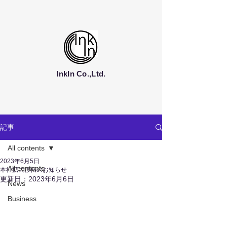
InkIn Co.,Ltd.
記事
All contents
2023年6月5日
All contents
本社拡大移転のお知らせ
更新日：
2023年6月6日
News
Business